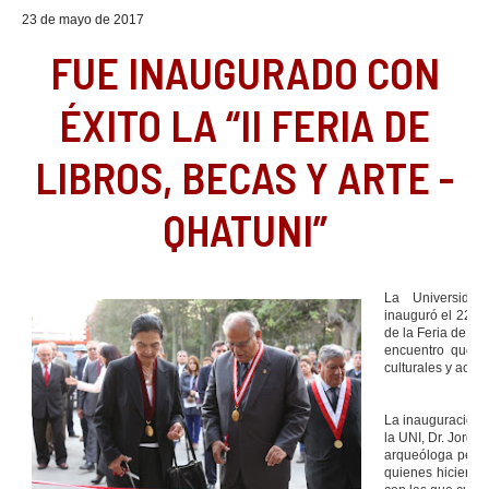
23 de mayo de 2017
FUE INAUGURADO CON
ÉXITO LA “II FERIA DE
LIBROS, BECAS Y ARTE -
QHATUNI”
La Universidad
inauguró el 22 d
de la Feria de Lib
encuentro que cu
culturales y acad
La inauguración e
la UNI, Dr. Jorge
arqueóloga perua
quienes hicieron