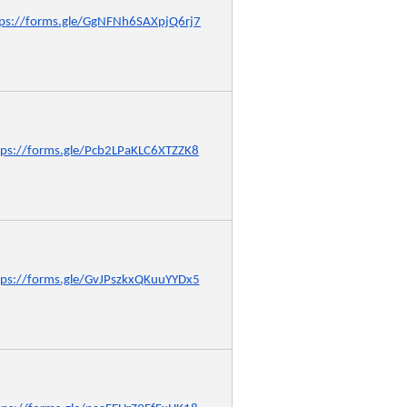
tps://forms.gle/GgNFNh6SAXpjQ6rj7
tps://forms.gle/Pcb2LPaKLC6XTZZK8
tps://forms.gle/GvJPszkxQKuuYYDx5