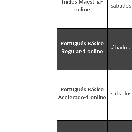
Inglés Maestría-
sábados
online
Portugués Básico
sábados-
Regular-1 online
Portugués Básico
sábados
Acelerado-1 online