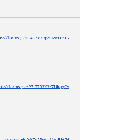
ps://forms.gle/H41Xx7RgZCMxcoKn7
tps://forms.gle/P7rTTB3X3KZUkqqC6