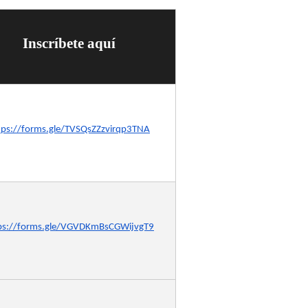
Inscríbete aquí
tps://forms.gle/TVSQsZZzvirqp3TNA
ps://forms.gle/VGVDKmBsCGWijvgT9