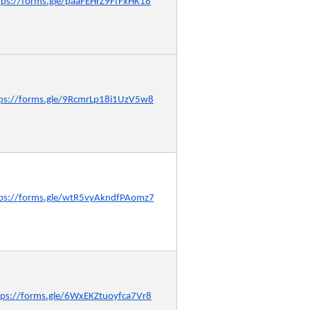
tps://forms.gle/paaFEHrZ9FfFxHK18
ps://forms.gle/9RcmrLp18i1UzV5w8
ps://forms.gle/wtR5vyAkndfPAomz7
tps://forms.gle/6WxEKZtuoyfca7Vr8