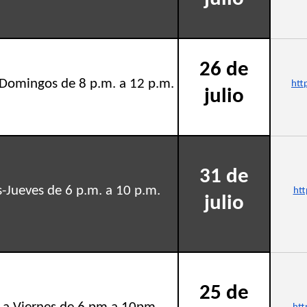
26 de
Domingos de 8 p.m. a 12 p.m.
htt
julio
31 de
-Jueves de 6 p.m. a 10 p.m.
ht
julio
25 de