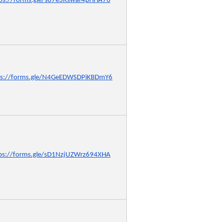
ps://forms.gle/s87e3Rswaf4pHHA76
ps://forms.gle/N4GeEDWSDPiKBDmY6
ps://forms.gle/sD1NzjUZWrz694XHA