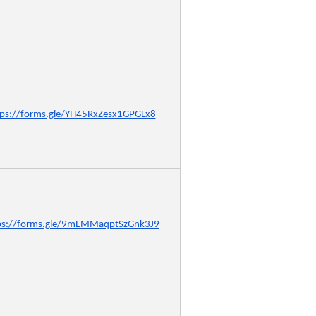
tps://forms.gle/YH45RxZesx1GPGLx8
ps://forms.gle/9mEMMaqptSzGnk3J9